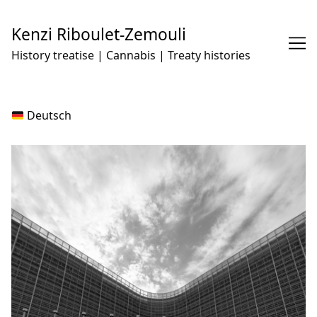
Skip
to
Kenzi Riboulet-Zemouli
Content
History treatise | Cannabis | Treaty histories
Deutsch