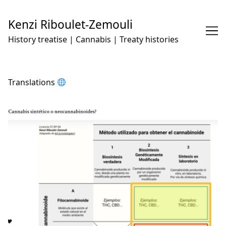
Skip
to
Kenzi Riboulet-Zemouli
Content
History treatise | Cannabis | Treaty histories
Translations